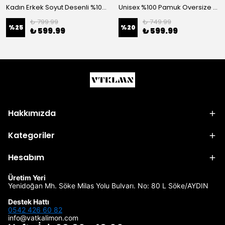
Kadın Erkek Soyut Desenli %100 Pamuk Viskon Kimono
Unisex %100 Pamuk Oversize Yuvarlak Yaka Baskılı T-shirt
₺ 799.99
₺ 749.99
%
25
%
20
₺ 599.99
₺ 599.99
Hakkımızda
Kategoriler
Hesabım
Üretim Yeri
Yenidoğan Mh. Söke Milas Yolu Bulvarı. No: 80 L Söke/AYDIN
Destek Hattı
0542 426 60 82
info@vatkalimon.com