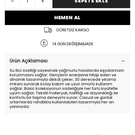
SEPETE EKLE
HEMEN AL
ÜCRETSİZ KARGO
14 GÜN DEĞİŞİM&İADE
Ürün Açıklaması
Su itici özelliği sayesinde yağmurlu havalarda eşyalarınızın
korunmasını sağlar; Gençlerin enerjisine hitap eden ve
dinamik tasarımıyla dikkat çeker; 30 derecede yıkama
imkanı sunarak kolay bakım ve uzun ömürlü kullanım
sağlar; Basic koleksiyonun sadeliğiyle her türlü kıyafetle
uyum sağlar; Tekstil materyali, hafifliği ve dayanıklılığı ile
konforlu bir taşıma deneyimi sunar; Casual ve günlük
ortamlarda rahatlıkla kullanılabilen tasarımıyla her an
yanınızda;