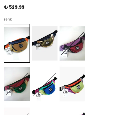
₺ 529.99
renk