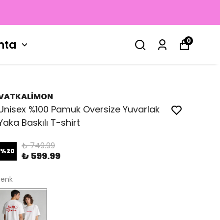
0
nta
VATKALİMON
Unisex %100 Pamuk Oversize Yuvarlak
Yaka Baskılı T-shirt
₺ 749.99
%
20
₺ 599.99
renk