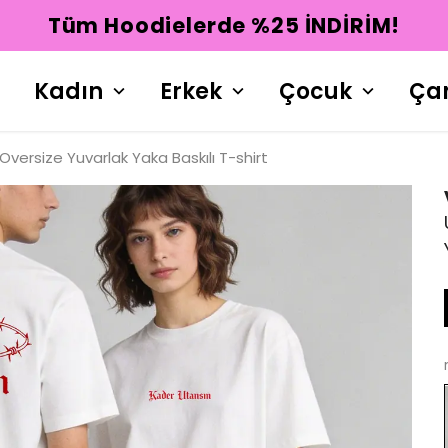
Tüm Hoodielerde %25 İNDİRİM!
Kadın
Erkek
Çocuk
Ça
versize Yuvarlak Yaka Baskılı T-shirt