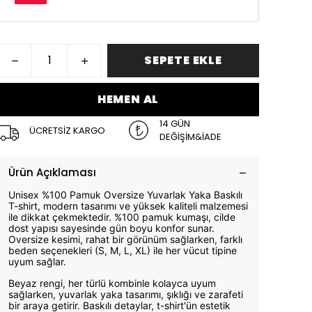
SEPETE EKLE
HEMEN AL
14 GÜN
ÜCRETSİZ KARGO
DEĞİŞİM&İADE
Ürün Açıklaması
Unisex %100 Pamuk Oversize Yuvarlak Yaka Baskılı
T-shirt, modern tasarımı ve yüksek kaliteli malzemesi
ile dikkat çekmektedir. %100 pamuk kumaşı, cilde
dost yapısı sayesinde gün boyu konfor sunar.
Oversize kesimi, rahat bir görünüm sağlarken, farklı
beden seçenekleri (S, M, L, XL) ile her vücut tipine
uyum sağlar.
Beyaz rengi, her türlü kombinle kolayca uyum
sağlarken, yuvarlak yaka tasarımı, şıklığı ve zarafeti
bir araya getirir. Baskılı detaylar, t-shirt'ün estetik