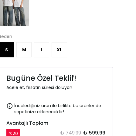
Beden
S
M
L
XL
Bugüne Özel Teklif!
Acele et, fırsatın süresi doluyor!
İncelediğiniz ürün ile birlikte bu ürünler de
sepetinize eklenecektir!
Avantajlı Toplam
₺ 749.99
₺ 599.99
%
20