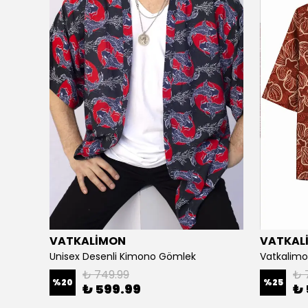
VATKALİMON
VATKAL
Vatkalimon Erkek Kadın Relax Fit Yazlık Apaş Yaka Desenli Viskon Kısa Kollu Oversize Gömlek
Unisex Desenli Kimono Gömlek
₺ 749.99
₺ 
%
20
%
25
₺ 599.99
₺ 