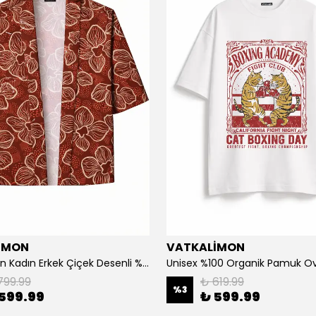
İMON
VATKALİMON
Vatkalimon Kadın Erkek Çiçek Desenli %100 Pamuk Viskon Kimono
799.99
₺ 619.99
%
3
599.99
₺ 599.99