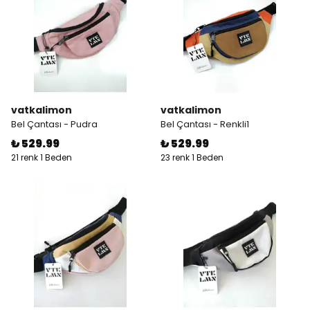
vatkalimon
vatkalimon
Bel Çantası - Pudra
Bel Çantası - Renkli1
₺ 529.99
₺ 529.99
21 renk 1 Beden
23 renk 1 Beden