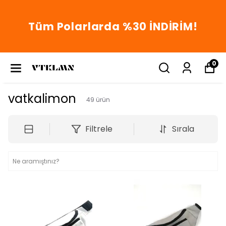
Tüm Polarlarda %30 İNDİRİM!
0
vatkalimon
49
ürün
Filtrele
Sırala