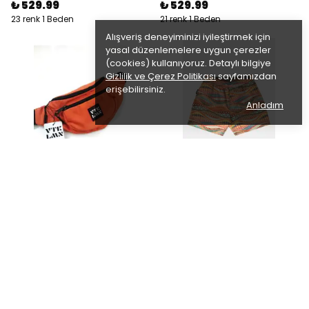
₺ 529.99
₺ 529.99
23 renk 1 Beden
21 renk 1 Beden
Alışveriş deneyiminizi iyileştirmek için
yasal düzenlemelere uygun çerezler
(cookies) kullanıyoruz. Detaylı bilgiye
Gizlilik ve Çerez Politikası
sayfamızdan
erişebilirsiniz.
Anladım
vatkalimon
vatkalimon
Bel Çantası - Turuncu
Erkek Cepli Fileli Desenli Mayo
Deniz Şortu - Çizgili
₺ 529.99
₺ 749.99
21 renk 1 Beden
%
20
₺ 599.99
14 renk 6 Beden