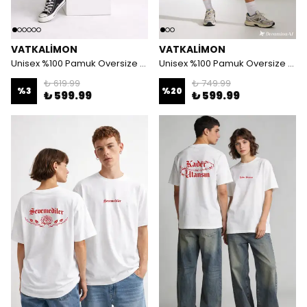
VATKALIMON
VATKALIMON
Unisex %100 Pamuk Oversize Yuvarlak Yaka Baskılı T-shirt
Unisex %100 Pamuk Oversize Yuvarlak Yaka Baskılı T-shirt
₺ 619.99
₺ 749.99
%
3
%
20
₺ 599.99
₺ 599.99