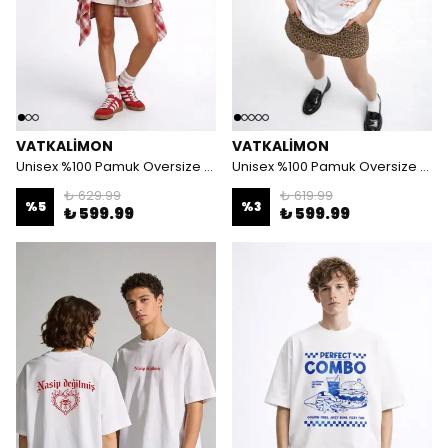
VATKALIMON
VATKALIMON
Unisex %100 Pamuk Oversize Yuvarlak Yaka Baskılı T-shirt
Unisex %100 Pamuk Oversize Yuvarlak Yaka Baskılı T-shirt
₺ 629.99
₺ 619.99
%
5
%
3
₺ 599.99
₺ 599.99