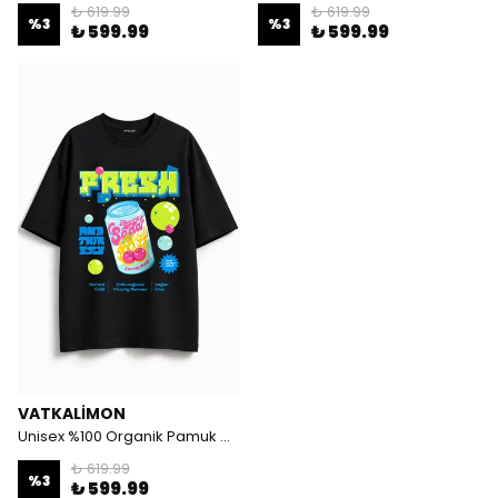
₺ 619.99
₺ 619.99
%
3
%
3
₺ 599.99
₺ 599.99
VATKALIMON
Unisex %100 Organik Pamuk Oversize Yuvarlak Yaka Baskılı T-shirt - Beyaz
₺ 619.99
%
3
₺ 599.99