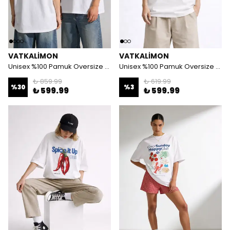
VATKALIMON
VATKALIMON
Unisex %100 Pamuk Oversize Yuvarlak Yaka Baskılı T-shirt
Unisex %100 Pamuk Oversize Yuvarlak Yaka Baskılı T-shirt
₺ 859.99
₺ 619.99
%
30
%
3
₺ 599.99
₺ 599.99