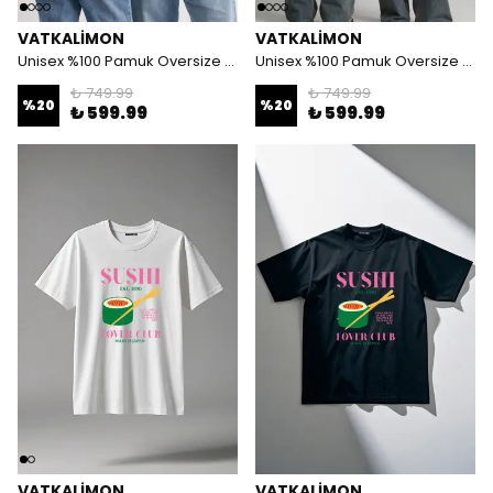
VATKALIMON
VATKALIMON
Unisex %100 Pamuk Oversize Yuvarlak Yaka Baskılı T-shirt
Unisex %100 Pamuk Oversize Yuvarlak Yaka Baskılı T-shirt
₺ 749.99
₺ 749.99
%
20
%
20
₺ 599.99
₺ 599.99
VATKALIMON
VATKALIMON