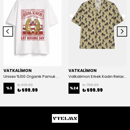
VATKALİMON
VATKALİMON
Unisex %100 Organik Pamuk Oversize Yuvarlak Yaka Baskılı T-shirt
Vatkalimon Erkek Kadın Relax Fit Yazlık Apaş Yaka Desenli Viskon Kısa Kollu Oversize Gömlek
₺ 619.99
₺ 789.99
%
3
%
24
₺ 599.99
₺ 599.99