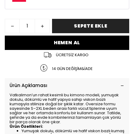
SEPETE EKLE
HEMEN AL
ÜCRETSİZ KARGO
14 GÜN DEĞİŞİM&İADE
Ürün Açıklaması
Vatkalimon’un rahat kesimli bu kimono modeli, yumuşak
dokulu, dökümlü ve hafif yapıya sahip viskon bazlı
kumaşıyla stilinize doğal bir şıklık katar. Oversize formu
sayesinde S–2XL beden arası farklı vücut tiplerine uyum
sağlar ve her ortamda konforlu bir kullanım sunar. Tatilde,
şehirde ya da evde kombinlerinizi tamamlayan çok yönlü
bir parça olarak öne çıkar.
Ürün Özellikleri:
Yumuşak dokulu, dökümlü ve hafif viskon bazlı kumaş