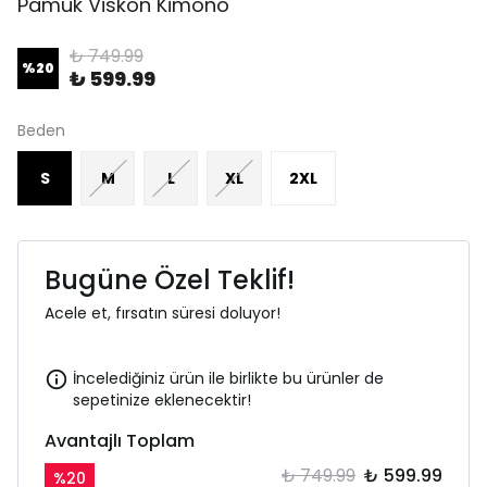
Pamuk Viskon Kimono
₺ 749.99
%
20
₺ 599.99
Beden
S
M
L
XL
2XL
Bugüne Özel Teklif!
Acele et, fırsatın süresi doluyor!
İncelediğiniz ürün ile birlikte bu ürünler de
sepetinize eklenecektir!
Avantajlı Toplam
₺ 749.99
₺ 599.99
%
20