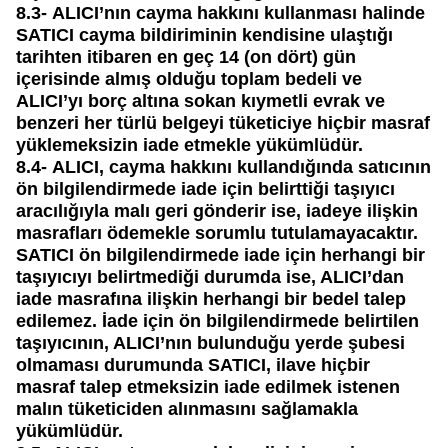
8.3-
ALICI’nın cayma hakkını kullanması halinde
SATICI cayma bildiriminin kendisine ulaştığı
tarihten itibaren en geç 14 (on dört) gün
içerisinde almış olduğu toplam bedeli ve
ALICI’yı borç altına sokan kıymetli evrak ve
benzeri her türlü belgeyi tüketiciye hiçbir masraf
yüklemeksizin iade etmekle yükümlüdür.
8.4-
ALICI, cayma hakkını kullandığında satıcının
ön bilgilendirmede iade için belirttiği taşıyıcı
aracılığıyla malı geri gönderir ise, iadeye ilişkin
masrafları ödemekle sorumlu tutulamayacaktır.
SATICI ön bilgilendirmede iade için herhangi bir
taşıyıcıyı belirtmediği durumda ise, ALICI’dan
iade masrafına ilişkin herhangi bir bedel talep
edilemez. İade için ön bilgilendirmede belirtilen
taşıyıcının, ALICI’nın bulunduğu yerde şubesi
olmaması durumunda SATICI, ilave hiçbir
masraf talep etmeksizin iade edilmek istenen
malın tüketiciden alınmasını sağlamakla
yükümlüdür.