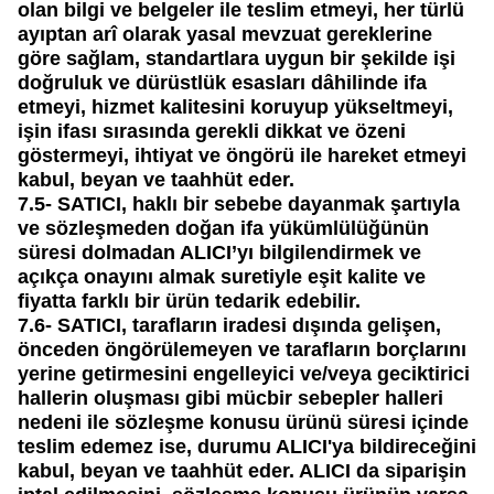
olan bilgi ve belgeler ile teslim etmeyi, her türlü
ayıptan arî olarak yasal mevzuat gereklerine
göre sağlam, standartlara uygun bir şekilde işi
doğruluk ve dürüstlük esasları dâhilinde ifa
etmeyi, hizmet kalitesini koruyup yükseltmeyi,
işin ifası sırasında gerekli dikkat ve özeni
göstermeyi, ihtiyat ve öngörü ile hareket etmeyi
kabul, beyan ve taahhüt eder.
7.5-
SATICI, haklı bir sebebe dayanmak şartıyla
ve sözleşmeden doğan ifa yükümlülüğünün
süresi dolmadan ALICI’yı bilgilendirmek ve
açıkça onayını almak suretiyle eşit kalite ve
fiyatta farklı bir ürün tedarik edebilir.
7.6-
SATICI, tarafların iradesi dışında gelişen,
önceden öngörülemeyen ve tarafların borçlarını
yerine getirmesini engelleyici ve/veya geciktirici
hallerin oluşması gibi mücbir sebepler halleri
nedeni ile sözleşme konusu ürünü süresi içinde
teslim edemez ise, durumu ALICI'ya bildireceğini
kabul, beyan ve taahhüt eder. ALICI da siparişin