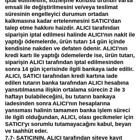
iptal edilmesini, sözleşme konusu ürünün varsa
emsali ile değiştirilmesini ve/veya teslimat
süresinin engelleyici durumun ortadan
kalkmasına kadar ertelenmesini SATICI’dan
talep etme hakkını haizdir. ALICI tarafından
siparişin iptal edilmesi halinde ALICI’nın nakit ile
yaptığı ödemelerde, ürün tutarı 14 gün içinde
kendisine nakden ve defaten ödenir. ALICI’nın
kredi kartı ile yaptığı ödemelerde ise, ürün tutarı,
siparişin ALICI tarafından iptal edilmesinden
sonra 14 gün içerisinde ilgili bankaya iade edilir.
ALICI, SATICI tarafından kredi kartına iade
edilen tutarın banka tarafından ALICI hesabına
yansıtılmasına ilişkin ortalama sürecin 2 ile 3
haftayı bulabileceğini, bu tutarın bankaya
iadesinden sonra ALICI’nın hesaplarına
yansıması halinin tamamen banka işlem süreci
ile ilgili olduğundan, ALICI, olası gecikmeler için
SATICI’yı sorumlu tutamayacağını kabul, beyan
ve taahhüt eder.
7.7-
SATICININ, ALICI tarafından siteye kayıt