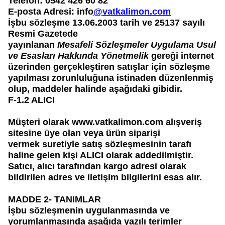
Telefon:
0542 426 60 82
E-
posta Adresi:
info
@vatkalimon.com
İşbu sözleşme 13.06.2003 tarih ve 25137 sayılı
Resmi Gazetede
yayınlanan
Mesafeli
Sözleşmeler Uygulama Usul
ve Esasları Hakkında Yönetmelik
gereği internet
üzerinden
gerçekleştiren satışlar için sözleşme
yapılması zorunluluğuna istinaden düzenlenmiş
olup,
maddeler halinde aşağıdaki gibidir.
F-
1.2 ALICI
Müşteri olarak
www.vatkalimon.com
alışveriş
sitesine üye olan veya ürün siparişi
vermek
suretiyle satış sözleşmesinin tarafı
haline gelen kişi ALICI olarak addedilmiştir.
Satıcı, alıcı
tarafından kargo adresi olarak
bildirilen adres ve iletişim bilgilerini esas alır.
MADDE 2- TANIMLAR
İşbu sözleşmenin uygulanmasında ve
yorumlanmasında aşağıda yazılı terimler