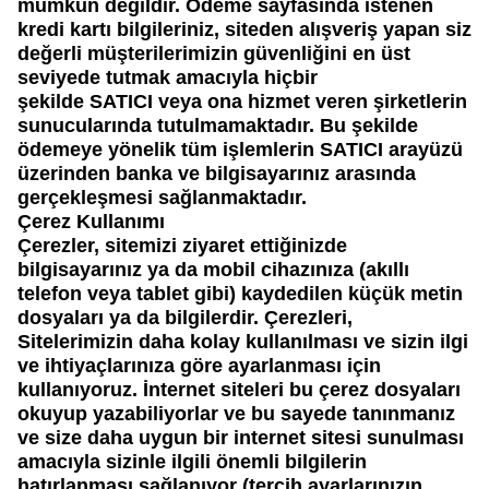
mümkün değildir. Ödeme sayfasında istenen
kredi kartı bilgileriniz, siteden alışveriş yapan siz
değerli müşterilerimizin güvenliğini en üst
seviyede tutmak amacıyla hiçbir
şekilde
SATICI
veya ona hizmet veren şirketlerin
sunucularında tutulmamaktadır. Bu şekilde
ödemeye yönelik tüm işlemlerin
SATICI
arayüzü
üzerinden banka ve bilgisayarınız arasında
gerçekleşmesi sağlanmaktadır.
Çerez Kullanımı
Çerezler, sitemizi ziyaret ettiğinizde
bilgisayarınız ya da mobil cihazınıza (akıllı
telefon veya tablet gibi) kaydedilen küçük metin
dosyaları ya da bilgilerdir. Çerezleri,
Sitelerimizin daha kolay kullanılması ve sizin ilgi
ve ihtiyaçlarınıza göre ayarlanması için
kullanıyoruz. İnternet siteleri bu çerez dosyaları
okuyup yazabiliyorlar ve bu sayede tanınmanız
ve size daha uygun bir internet sitesi sunulması
amacıyla sizinle ilgili önemli bilgilerin
hatırlanması sağlanıyor (tercih ayarlarınızın