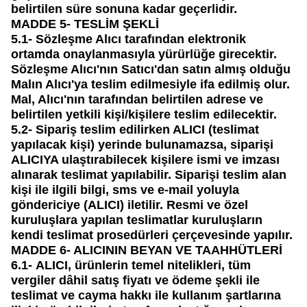
belirtilen süre sonuna kadar geçerlidir.
MADDE 5- TESLİM ŞEKLİ
5.1-
Sözleşme Alıcı tarafından elektronik
ortamda onaylanmasıyla yürürlüğe girecektir.
Sözleşme Alıcı'nın Satıcı'dan satın almış olduğu
Malın Alıcı'ya teslim edilmesiyle ifa edilmiş olur.
Mal, Alıcı'nın tarafından belirtilen adrese ve
belirtilen yetkili kişi/kişilere teslim edilecektir.
5.2-
Sipariş teslim edilirken ALICI (teslimat
yapılacak kişi) yerinde bulunamazsa, siparişi
ALICIYA ulaştırabilecek kişilere ismi ve imzası
alınarak teslimat yapılabilir. Siparişi teslim alan
kişi ile ilgili bilgi, sms ve e-mail yoluyla
göndericiye (ALICI) iletilir. Resmi ve özel
kuruluşlara yapılan teslimatlar kuruluşların
kendi teslimat prosedürleri çerçevesinde yapılır.
MADDE 6- ALICININ BEYAN VE TAAHHÜTLERİ
6.1-
ALICI, ürünlerin temel nitelikleri, tüm
vergiler dâhil satış fiyatı ve ödeme şekli ile
teslimat ve cayma hakkı ile kullanım şartlarına