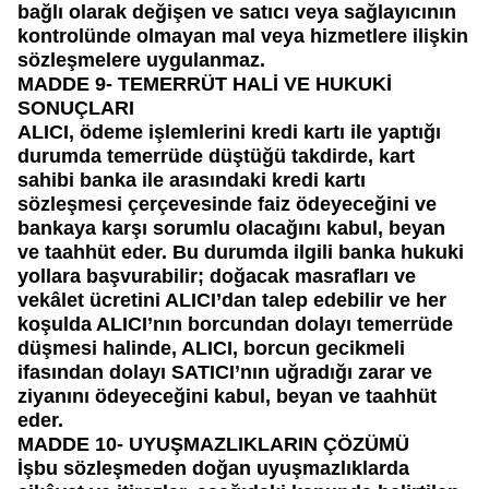
bağlı olarak değişen ve satıcı veya sağlayıcının
kontrolünde olmayan mal veya hizmetlere ilişkin
sözleşmelere uygulanmaz.
MADDE 9- TEMERRÜT HALİ VE HUKUKİ
SONUÇLARI
ALICI, ödeme işlemlerini kredi kartı ile yaptığı
durumda temerrüde düştüğü takdirde, kart
sahibi banka ile arasındaki kredi kartı
sözleşmesi çerçevesinde faiz ödeyeceğini ve
bankaya karşı sorumlu olacağını kabul, beyan
ve taahhüt eder. Bu durumda ilgili banka hukuki
yollara başvurabilir; doğacak masrafları ve
vekâlet ücretini ALICI’dan talep edebilir ve her
koşulda ALICI’nın borcundan dolayı temerrüde
düşmesi halinde, ALICI, borcun gecikmeli
ifasından dolayı SATICI’nın uğradığı zarar ve
ziyanını ödeyeceğini kabul, beyan ve taahhüt
eder.
MADDE 10- UYUŞMAZLIKLARIN ÇÖZÜMÜ
İşbu sözleşmeden doğan uyuşmazlıklarda