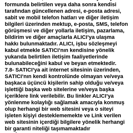
formunda belirtilen veya daha sonra kendisi
tarafından güncellenen adresi, e-posta adresi,
sabit ve mobil telefon hatları ve diğer iletişim
bilgileri üzerinden mektup, e-posta, SMS, telefon
görüşmesi ve diğer yollarla iletişim, pazarlama,
bildirim ve diğer amaçlarla ALICI’ya ulaşma
hakkı bulunmaktadır. ALICI, işbu sözleşmeyi
kabul etmekle SATICI’nın kendisine yönelik
yukarıda belirtilen iletişim faaliyetlerinde
bulunabileceğini kabul ve beyan etmektedir.
7.8-
SATICI’ya ait internet sitesinin üzerinden,
SATICI’nın kendi kontrolünde olmayan ve/veya
başkaca üçüncü kişilerin sahip olduğu ve/veya
işlettiği başka web sitelerine ve/veya başka
içeriklere link verilebilir. Bu linkler ALICI’ya
yönlenme kolaylığı sağlamak amacıyla konmuş
olup herhangi bir web sitesini veya o siteyi
işleten kişiyi desteklememekte ve Link verilen
web sitesinin içerdiği bilgilere yönelik herhangi
bir garanti niteliği taşımamaktadır