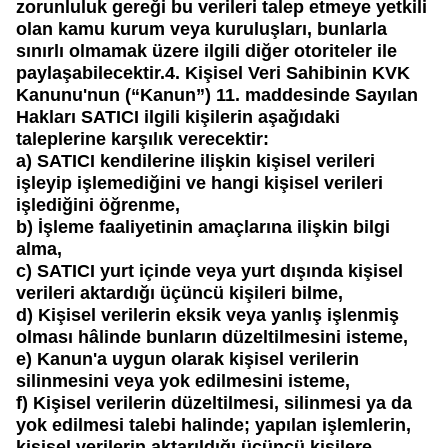
zorunluluk gereği bu verileri talep etmeye yetkili
olan kamu kurum veya kuruluşları, bunlarla
sınırlı olmamak üzere ilgili diğer otoriteler ile
paylaşabilecektir.4. Kişisel Veri Sahibinin KVK
Kanunu'nun (“Kanun”) 11. maddesinde Sayılan
Hakları
SATICI
ilgili kişilerin aşağıdaki
taleplerine karşılık verecektir:
a)
SATICI
kendilerine ilişkin kişisel verileri
işleyip işlemediğini ve hangi kişisel verileri
işlediğini öğrenme,
b)
İşleme faaliyetinin amaçlarına ilişkin bilgi
alma,
c)
SATICI
yurt içinde veya yurt dışında kişisel
verileri aktardığı üçüncü kişileri bilme,
d)
Kişisel verilerin eksik veya yanlış işlenmiş
olması hâlinde bunların düzeltilmesini isteme,
e)
Kanun'a uygun olarak kişisel verilerin
silinmesini veya yok edilmesini isteme,
f)
Kişisel verilerin düzeltilmesi, silinmesi ya da
yok edilmesi talebi halinde; yapılan işlemlerin,
kişisel verilerin aktarıldığı üçüncü kişilere