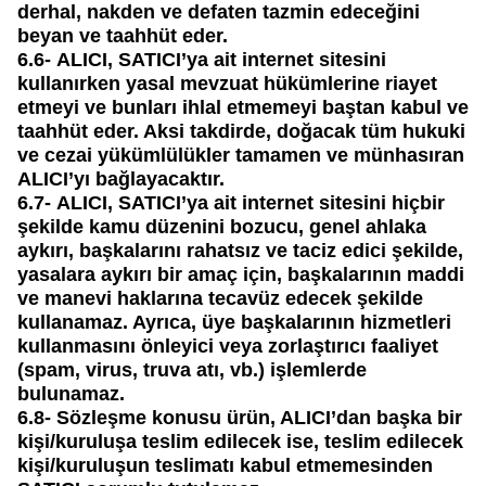
derhal, nakden ve defaten tazmin edeceğini
beyan ve taahhüt eder.
6.6-
ALICI, SATICI’ya ait internet sitesini
kullanırken yasal mevzuat hükümlerine riayet
etmeyi ve bunları ihlal etmemeyi baştan kabul ve
taahhüt eder. Aksi takdirde, doğacak tüm hukuki
ve cezai yükümlülükler tamamen ve münhasıran
ALICI’yı bağlayacaktır.
6.7-
ALICI, SATICI’ya ait internet sitesini hiçbir
şekilde kamu düzenini bozucu, genel ahlaka
aykırı, başkalarını rahatsız ve taciz edici şekilde,
yasalara aykırı bir amaç için, başkalarının maddi
ve manevi haklarına tecavüz edecek şekilde
kullanamaz. Ayrıca, üye başkalarının hizmetleri
kullanmasını önleyici veya zorlaştırıcı faaliyet
(spam, virus, truva atı, vb.) işlemlerde
bulunamaz.
6.8-
Sözleşme konusu ürün, ALICI’dan başka bir
kişi/kuruluşa teslim edilecek ise, teslim edilecek
kişi/kuruluşun teslimatı kabul etmemesinden