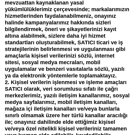
mevzuattan kaynaklanan yasal
yükümlülüklerimiz çerçevesinde; markalarımızın
hizmetlerinden faydalanabilmeniz, onayınız
halinde kampanyalarımız hakkında sizleri
bilgilendirmek, öneri ve şikayetlerinizi kayıt
altına alabilmek, sizlere daha iyi hizmet
standartları oluşturabilmek,
SATICI
ticari ve iş
stratejilerinin belirlenmesi ve uygulanması gibi
amaçlarla kişisel verilerinizi sözlü, internet
sitesi, sosyal medya mecraları, mobil
uygulamalar ve benzeri vasıtalarla sözlü, yazılı
ya da elektronik yöntemlerle toplamaktayız.
2. Kişisel verilerin işlenmesi ve işleme amaçları
SATICI
olarak, veri sorumlusu sıfatı ile çağrı
merkezlerimiz, yazılı iletişim kanallarımız, sosyal
medya sayfalarımız, mobil iletişim kanalları,
mağaza içi iletişim kanalları ve/veya bunlarla
sınırlı olmamak üzere her türlü kanallar aracılığı
ile; onayınız dahilinde elde ettiğimiz kişisel
ve/veya özel nitelikli kişisel verileriniz tamamen