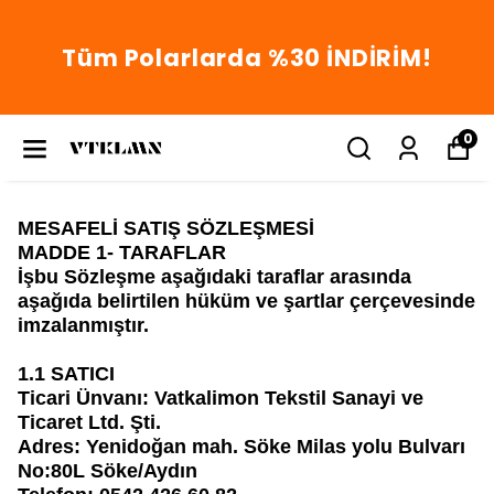
Tüm Hoodielerde %25
İNDİRİM!
0
MESAFELİ SATIŞ SÖZLEŞMESİ
MADDE 1- TARAFLAR
İşbu Sözleşme aşağıdaki taraflar arasında
aşağıda belirtilen hüküm ve şartlar çerçevesinde
imzalanmıştır.
1.1 SATICI
Ticari Ünvanı:
Vatkalimon Tekstil Sanayi ve
Ticaret Ltd. Şti.
Adres:
Yenidoğan mah. Söke Milas yolu Bulvarı
No:80L Söke/Aydın