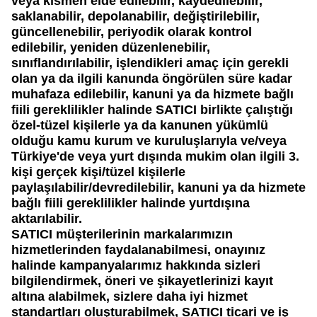
veya kısmen elde edilebilir, kaydedilebilir,
saklanabilir, depolanabilir, değiştirilebilir,
güncellenebilir, periyodik olarak kontrol
edilebilir, yeniden düzenlenebilir,
sınıflandırılabilir, işlendikleri amaç için gerekli
olan ya da ilgili kanunda öngörülen süre kadar
muhafaza edilebilir, kanuni ya da hizmete bağlı
fiili gereklilikler halinde
SATICI
birlikte çalıştığı
özel-tüzel kişilerle ya da kanunen yükümlü
olduğu kamu kurum ve kuruluşlarıyla ve/veya
Türkiye'de veya yurt dışında mukim olan ilgili 3.
kişi gerçek kişi/tüzel kişilerle
paylaşılabilir/devredilebilir, kanuni ya da hizmete
bağlı fiili gereklilikler halinde yurtdışına
aktarılabilir.
SATICI
müşterilerinin markalarımızın
hizmetlerinden faydalanabilmesi, onayınız
halinde kampanyalarımız hakkında sizleri
bilgilendirmek, öneri ve şikayetlerinizi kayıt
altına alabilmek, sizlere daha iyi hizmet
standartları oluşturabilmek,
SATICI
ticari ve iş