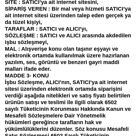
SİTE
: SATICI’ya ait internet sitesini,
SİPARİŞ VEREN
: Bir mal veya hizmeti SATICI’ya
ait internet sitesi üzerinden talep eden gerçek ya
da tüzel kişiyi,
TARAFLAR
: SATICI ve ALICI’yı,
SÖZLEŞME
: SATICI ve ALICI arasında akdedilen
işbu sözleşmeyi,
MAL
: Alışverişe konu olan taşınır eşyayı ve
elektronik ortamda kullanılmak üzere hazırlanan
yazılım, ses, görüntü ve benzeri gayri maddi
malları ifade eder.
MADDE 3- KONU
İşbu Sözleşme, ALICI’nın, SATICI’ya ait internet
sitesi üzerinden elektronik ortamda siparişini
verdiği aşağıda nitelikleri ve satış fiyatı belirtilen
ürünün satışı ve teslimi ile ilgili olarak 6502
sayılı Tüketicinin Korunması Hakkında Kanun ve
Mesafeli Sözleşmelere Dair Yönetmelik
hükümleri gereğince tarafların hak ve
yükümlülüklerini düzenler. Söz konusu Mesafeli
Satış Sözleşmesi 6502 Sayılı Tüketicinin