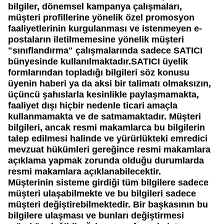
bilgiler, dönemsel kampanya çalışmaları,
müşteri profillerine yönelik özel promosyon
faaliyetlerinin kurgulanması ve istenmeyen e-
postaların iletilmemesine yönelik müşteri
"sınıflandırma" çalışmalarında sadece
SATICI
bünyesinde kullanılmaktadır.
SATICI
üyelik
formlarından topladığı bilgileri söz konusu
üyenin haberi ya da aksi bir talimatı olmaksızın,
üçüncü şahıslarla kesinlikle paylaşmamakta,
faaliyet dışı hiçbir nedenle ticari amaçla
kullanmamakta ve de satmamaktadır. Müşteri
bilgileri, ancak resmi makamlarca bu bilgilerin
talep edilmesi halinde ve yürürlükteki emredici
mevzuat hükümleri gereğince resmi makamlara
açıklama yapmak zorunda olduğu durumlarda
resmi makamlara açıklanabilecektir.
Müşterinin sisteme girdiği tüm bilgilere sadece
müşteri ulaşabilmekte ve bu bilgileri sadece
müşteri değiştirebilmektedir. Bir başkasının bu
bilgilere ulaşması ve bunları değiştirmesi