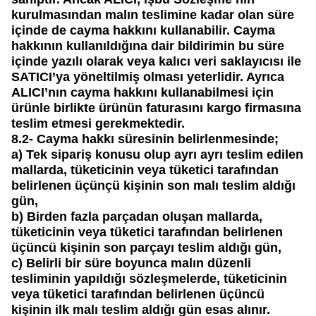
kurulmasından malın teslimine kadar olan süre
içinde de cayma hakkını kullanabilir. Cayma
hakkının kullanıldığına dair bildirimin bu süre
içinde yazılı olarak veya kalıcı veri saklayıcısı ile
SATICI’ya yöneltilmiş olması yeterlidir. Ayrıca
ALICI’nın cayma hakkını kullanabilmesi için
ürünle birlikte ürünün faturasını kargo firmasına
teslim etmesi gerekmektedir.
8.2-
Cayma hakkı süresinin belirlenmesinde;
a)
Tek sipariş konusu olup ayrı ayrı teslim edilen
mallarda, tüketicinin veya tüketici tarafından
belirlenen üçünçü kişinin son malı teslim aldığı
gün,
b)
Birden fazla parçadan oluşan mallarda,
tüketicinin veya tüketici tarafından belirlenen
üçüncü kişinin son parçayı teslim aldığı gün,
c)
Belirli bir süre boyunca malın düzenli
tesliminin yapıldığı sözleşmelerde, tüketicinin
veya tüketici tarafından belirlenen üçüncü
kişinin ilk malı teslim aldığı gün esas alınır.