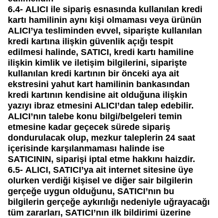
6.4-
ALICI ile sipariş esnasında kullanılan kredi
kartı hamilinin aynı kişi olmaması veya ürünün
ALICI’ya tesliminden evvel, siparişte kullanılan
kredi kartına ilişkin güvenlik açığı tespit
edilmesi halinde, SATICI, kredi kartı hamiline
ilişkin kimlik ve iletişim bilgilerini, siparişte
kullanılan kredi kartının bir önceki aya ait
ekstresini yahut kart hamilinin bankasından
kredi kartının kendisine ait olduğuna ilişkin
yazıyı ibraz etmesini ALICI’dan talep edebilir.
ALICI’nın talebe konu bilgi/belgeleri temin
etmesine kadar geçecek sürede sipariş
dondurulacak olup, mezkur taleplerin 24 saat
içerisinde karşılanmaması halinde ise
SATICININ, siparişi iptal etme hakkını haizdir.
6.5-
ALICI, SATICI’ya ait internet sitesine üye
olurken verdiği kişisel ve diğer sair bilgilerin
gerçeğe uygun olduğunu, SATICI’nın bu
bilgilerin gerçeğe aykırılığı nedeniyle uğrayacağı
tüm zararları, SATICI’nın ilk bildirimi üzerine