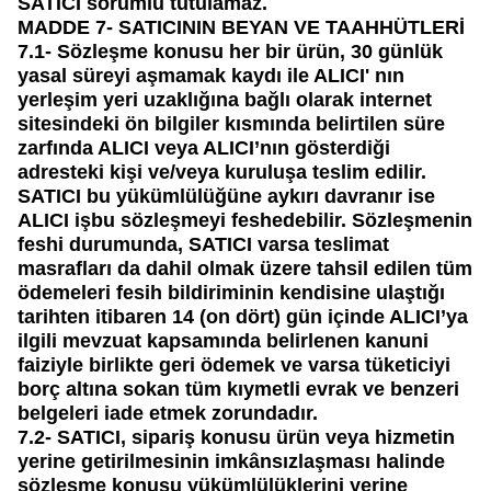
SATICI sorumlu tutulamaz.
MADDE 7- SATICININ BEYAN VE TAAHHÜTLERİ
7.1-
Sözleşme konusu her bir ürün, 30 günlük
yasal süreyi aşmamak kaydı ile ALICI' nın
yerleşim yeri uzaklığına bağlı olarak internet
sitesindeki ön bilgiler kısmında belirtilen süre
zarfında ALICI veya ALICI’nın gösterdiği
adresteki kişi ve/veya kuruluşa teslim edilir.
SATICI bu yükümlülüğüne aykırı davranır ise
ALICI işbu sözleşmeyi feshedebilir. Sözleşmenin
feshi durumunda, SATICI varsa teslimat
masrafları da dahil olmak üzere tahsil edilen tüm
ödemeleri fesih bildiriminin kendisine ulaştığı
tarihten itibaren 14 (on dört) gün içinde ALICI’ya
ilgili mevzuat kapsamında belirlenen kanuni
faiziyle birlikte geri ödemek ve varsa tüketiciyi
borç altına sokan tüm kıymetli evrak ve benzeri
belgeleri iade etmek zorundadır.
7.2-
SATICI, sipariş konusu ürün veya hizmetin
yerine getirilmesinin imkânsızlaşması halinde
sözleşme konusu yükümlülüklerini yerine