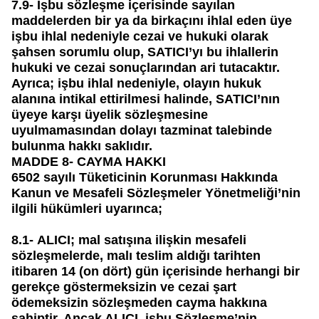
7.9-
İşbu sözleşme içerisinde sayılan
maddelerden bir ya da birkaçını ihlal eden üye
işbu ihlal nedeniyle cezai ve hukuki olarak
şahsen sorumlu olup, SATICI’yı bu ihlallerin
hukuki ve cezai sonuçlarından ari tutacaktır.
Ayrıca; işbu ihlal nedeniyle, olayın hukuk
alanına intikal ettirilmesi halinde, SATICI’nın
üyeye karşı üyelik sözleşmesine
uyulmamasından dolayı tazminat talebinde
bulunma hakkı saklıdır.
MADDE 8- CAYMA HAKKI
6502 sayılı Tüketicinin Korunması Hakkında
Kanun ve Mesafeli Sözleşmeler Yönetmeliği’nin
ilgili hükümleri uyarınca;
8.1-
ALICI; mal satışına ilişkin mesafeli
sözleşmelerde, malı teslim aldığı tarihten
itibaren 14 (on dört) gün içerisinde herhangi bir
gerekçe göstermeksizin ve cezai şart
ödemeksizin sözleşmeden cayma hakkına
sahiptir. Ancak ALICI, işbu Sözleşme’nin