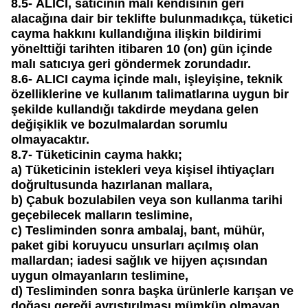
8.5-
ALICI, satıcının malı kendisinin geri
alacağına dair bir teklifte bulunmadıkça, tüketici
cayma hakkını kullandığına ilişkin bildirimi
yönelttiği tarihten itibaren 10 (on) gün içinde
malı satıcıya geri göndermek zorundadır.
8.6-
ALICI cayma içinde malı, işleyişine, teknik
özelliklerine ve kullanım talimatlarına uygun bir
şekilde kullandığı takdirde meydana gelen
değişiklik ve bozulmalardan sorumlu
olmayacaktır.
8.7-
Tüketicinin cayma hakkı;
a)
Tüketicinin istekleri veya kişisel ihtiyaçları
doğrultusunda hazırlanan mallara,
b)
Çabuk bozulabilen veya son kullanma tarihi
geçebilecek malların teslimine,
c)
Tesliminden sonra ambalaj, bant, mühür,
paket gibi koruyucu unsurları açılmış olan
mallardan; iadesi sağlık ve hijyen açısından
uygun olmayanların teslimine,
d)
Tesliminden sonra başka ürünlerle karışan ve
doğası gereği ayrıştırılması mümkün olmayan