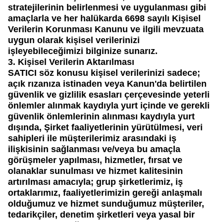
stratejilerinin belirlenmesi ve uygulanması gibi
amaçlarla ve her halükarda 6698 sayılı Kişisel
Verilerin Korunması Kanunu ve ilgili mevzuata
uygun olarak kişisel verilerinizi
işleyebileceğimizi bilginize sunarız.
3. Kişisel Verilerin Aktarılması
SATICI
söz konusu kişisel verilerinizi sadece;
açık rızanıza istinaden veya Kanun'da belirtilen
güvenlik ve gizlilik esasları çerçevesinde yeterli
önlemler alınmak kaydıyla yurt içinde ve gerekli
güvenlik önlemlerinin alınması kaydıyla yurt
dışında, Şirket faaliyetlerinin yürütülmesi, veri
sahipleri ile müşterilerimiz arasındaki iş
ilişkisinin sağlanması ve/veya bu amaçla
görüşmeler yapılması, hizmetler, fırsat ve
olanaklar sunulması ve hizmet kalitesinin
artırılması amacıyla; grup şirketlerimiz, iş
ortaklarımız, faaliyetlerimizin gereği anlaşmalı
olduğumuz ve hizmet sunduğumuz müşteriler,
tedarikçiler, denetim şirketleri veya yasal bir