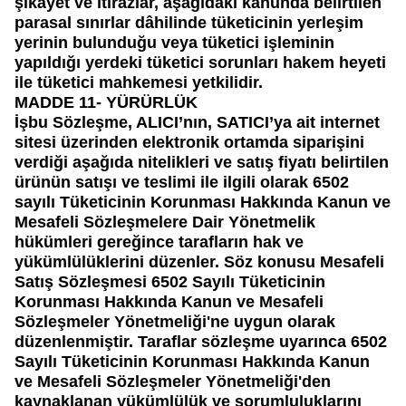
şikâyet ve itirazlar, aşağıdaki kanunda belirtilen
parasal sınırlar dâhilinde tüketicinin yerleşim
yerinin bulunduğu veya tüketici işleminin
yapıldığı yerdeki tüketici sorunları hakem heyeti
ile tüketici mahkemesi yetkilidir.
MADDE 11- YÜRÜRLÜK
İşbu Sözleşme, ALICI’nın, SATICI’ya ait internet
sitesi üzerinden elektronik ortamda siparişini
verdiği aşağıda nitelikleri ve satış fiyatı belirtilen
ürünün satışı ve teslimi ile ilgili olarak 6502
sayılı Tüketicinin Korunması Hakkında Kanun ve
Mesafeli Sözleşmelere Dair Yönetmelik
hükümleri gereğince tarafların hak ve
yükümlülüklerini düzenler. Söz konusu Mesafeli
Satış Sözleşmesi 6502 Sayılı Tüketicinin
Korunması Hakkında Kanun ve Mesafeli
Sözleşmeler Yönetmeliği'ne uygun olarak
düzenlenmiştir. Taraflar sözleşme uyarınca 6502
Sayılı Tüketicinin Korunması Hakkında Kanun
ve Mesafeli Sözleşmeler Yönetmeliği'den
kaynaklanan yükümlülük ve sorumluluklarını