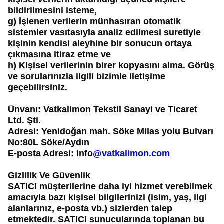
bildirilmesini isteme,
g)
İşlenen verilerin münhasıran otomatik
sistemler vasıtasıyla analiz edilmesi suretiyle
kişinin kendisi aleyhine bir sonucun ortaya
çıkmasına itiraz etme ve
h)
Kişisel verilerinin birer kopyasını alma. Görüş
ve sorularınızla ilgili bizimle iletişime
geçebilirsiniz.
Ünvanı:
Vatkalimon Tekstil Sanayi ve Ticaret
Ltd. Şti.
Adresi:
Yenidoğan mah. Söke Milas yolu Bulvarı
No:80L Söke/Aydın
E-posta Adresi:
info
@vatkalimon.com
Gizlilik Ve Güvenlik
SATICI
müşterilerine daha iyi hizmet verebilmek
amacıyla bazı kişisel bilgilerinizi (isim, yaş, ilgi
alanlarınız, e-posta vb.) sizlerden talep
etmektedir.
SATICI
sunucularında toplanan bu