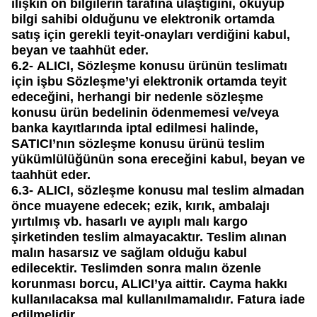
ilişkin ön bilgilerin tarafına ulaştığını, okuyup
bilgi sahibi olduğunu ve elektronik ortamda
satış için gerekli teyit-onayları verdiğini kabul,
beyan ve taahhüt eder.
6.2-
ALICI, Sözleşme konusu ürünün teslimatı
için işbu Sözleşme’yi elektronik ortamda teyit
edeceğini, herhangi bir nedenle sözleşme
konusu ürün bedelinin ödenmemesi ve/veya
banka kayıtlarında iptal edilmesi halinde,
SATICI’nın sözleşme konusu ürünü teslim
yükümlülüğünün sona ereceğini kabul, beyan ve
taahhüt eder.
6.3-
ALICI, sözleşme konusu mal teslim almadan
önce muayene edecek; ezik, kırık, ambalajı
yırtılmış vb. hasarlı ve ayıplı malı kargo
şirketinden teslim almayacaktır. Teslim alınan
malın hasarsız ve sağlam olduğu kabul
edilecektir. Teslimden sonra malın özenle
korunması borcu, ALICI’ya aittir. Cayma hakkı
kullanılacaksa mal kullanılmamalıdır. Fatura iade
edilmelidir.