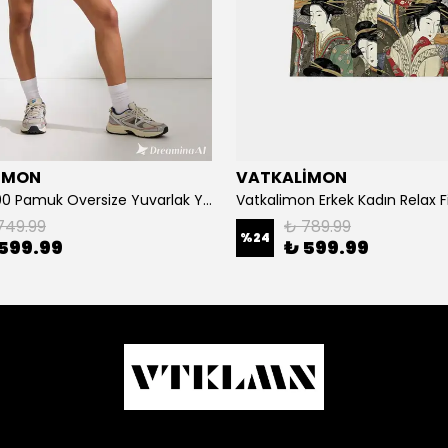
İMON
VATKALİMON
Unisex %100 Pamuk Oversize Yuvarlak Yaka Baskılı T-shirt
749.99
₺ 789.99
%
24
599.99
₺ 599.99