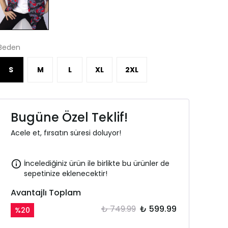
Beden
S
M
L
XL
2XL
Bugüne Özel Teklif!
Acele et, fırsatın süresi doluyor!
İncelediğiniz ürün ile birlikte bu ürünler de
sepetinize eklenecektir!
Avantajlı Toplam
₺ 749.99
₺ 599.99
%
20