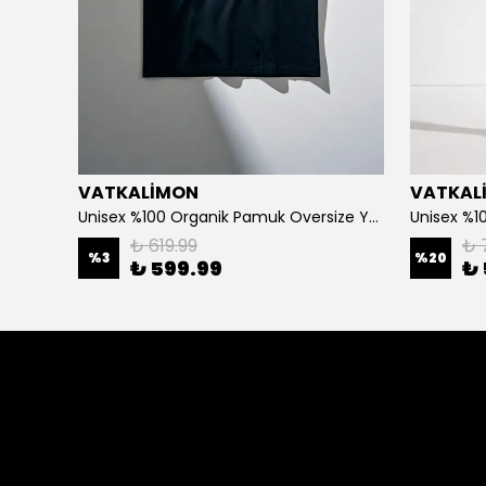
VATKALİMON
VATKAL
Unisex %100 Pamuk Oversize Yuvarlak Yaka Baskılı T-shirt
Unisex %100 Organik Pamuk Oversize Yuvarlak Yaka Baskılı T-shirt
₺ 619.99
₺ 
%
3
%
20
₺ 599.99
₺ 