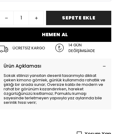
SEPETE EKLE
HEMEN AL
14 GÜN
ÜCRETSİZ KARGO
DEĞİŞİM&İADE
Ürün Açıklaması
Sokak stilinizi yansıtan desenli tasarımıyla dikkat
çeken kimono gömlek, günlük kullanımda rahatlık ve
şıklığı bir arada sunar; Oversize kalıbı ile modern ve
rahat bir görünüm kazandırırken, hareket
özgürlüğünüzü kısıtlamaz; Pamuklu kumaşı
sayesinde terletmeyen yapısıyla yaz aylarında bile
serinlik hissi verir;
Yorum Yap