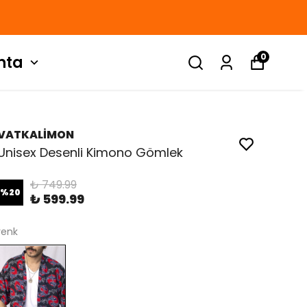
Tüm Hoodielerde %25 İN
0
nta
VATKALİMON
Unisex Desenli Kimono Gömlek
₺ 749.99
%
20
₺ 599.99
renk