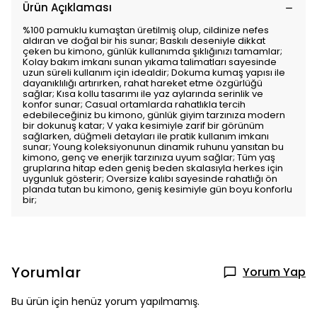
Ürün Açıklaması
%100 pamuklu kumaştan üretilmiş olup, cildinize nefes
aldıran ve doğal bir his sunar; Baskılı deseniyle dikkat
çeken bu kimono, günlük kullanımda şıklığınızı tamamlar;
Kolay bakım imkanı sunan yıkama talimatları sayesinde
uzun süreli kullanım için idealdir; Dokuma kumaş yapısı ile
dayanıklılığı artırırken, rahat hareket etme özgürlüğü
sağlar; Kısa kollu tasarımı ile yaz aylarında serinlik ve
konfor sunar; Casual ortamlarda rahatlıkla tercih
edebileceğiniz bu kimono, günlük giyim tarzınıza modern
bir dokunuş katar; V yaka kesimiyle zarif bir görünüm
sağlarken, düğmeli detayları ile pratik kullanım imkanı
sunar; Young koleksiyonunun dinamik ruhunu yansıtan bu
kimono, genç ve enerjik tarzınıza uyum sağlar; Tüm yaş
gruplarına hitap eden geniş beden skalasıyla herkes için
uygunluk gösterir; Oversize kalıbı sayesinde rahatlığı ön
planda tutan bu kimono, geniş kesimiyle gün boyu konforlu
bir;
Yorumlar
Yorum Yap
Bu ürün için henüz yorum yapılmamış.