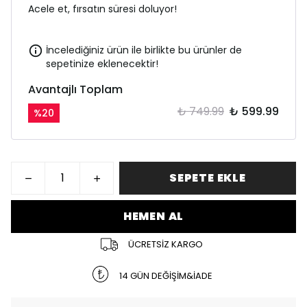
Acele et, fırsatın süresi doluyor!
İncelediğiniz ürün ile birlikte bu ürünler de
sepetinize eklenecektir!
Avantajlı Toplam
₺ 749.99
₺ 599.99
%
20
SEPETE EKLE
HEMEN AL
ÜCRETSİZ KARGO
14 GÜN DEĞİŞİM&İADE