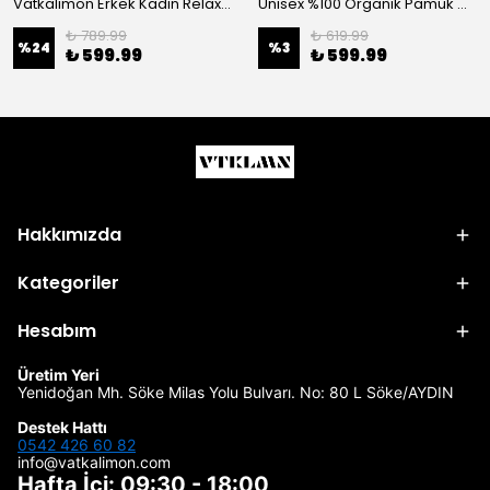
Vatkalimon Erkek Kadın Relax Fit Yazlık Apaş Yaka Desenli Viskon Kısa Kollu Oversize Gömlek
Unisex %100 Organik Pamuk Oversize Yuvarlak Yaka Baskılı T-shirt
₺ 789.99
₺ 619.99
%
24
%
3
₺ 599.99
₺ 599.99
Hakkımızda
Kategoriler
Hesabım
Üretim Yeri
Yenidoğan Mh. Söke Milas Yolu Bulvarı. No: 80 L Söke/AYDIN
Destek Hattı
0542 426 60 82
info@vatkalimon.com
Hafta İçi: 09:30 - 18:00