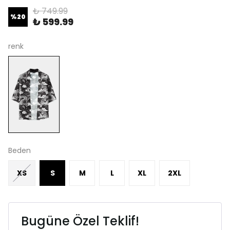
₺ 749.99
%
20
₺ 599.99
renk
Beden
XS
S
M
L
XL
2XL
Bugüne Özel Teklif!