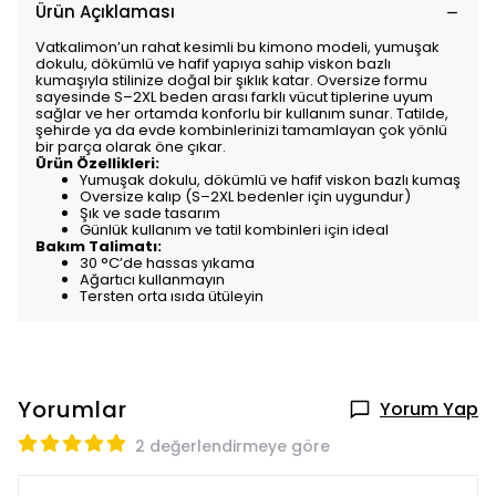
Ürün Açıklaması
Vatkalimon’un rahat kesimli bu kimono modeli, yumuşak
dokulu, dökümlü ve hafif yapıya sahip viskon bazlı
kumaşıyla stilinize doğal bir şıklık katar. Oversize formu
sayesinde S–2XL beden arası farklı vücut tiplerine uyum
sağlar ve her ortamda konforlu bir kullanım sunar. Tatilde,
şehirde ya da evde kombinlerinizi tamamlayan çok yönlü
bir parça olarak öne çıkar.
Ürün Özellikleri:
Yumuşak dokulu, dökümlü ve hafif viskon bazlı kumaş
Oversize kalıp (S–2XL bedenler için uygundur)
Şık ve sade tasarım
Günlük kullanım ve tatil kombinleri için ideal
Bakım Talimatı:
30 °C’de hassas yıkama
Ağartıcı kullanmayın
Tersten orta ısıda ütüleyin
Yorumlar
Yorum Yap
2 değerlendirmeye göre