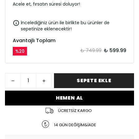
Acele et, fırsatın süresi doluyor!
İncelediğiniz ürün ile birlikte bu ürünler de
sepetinize eklenecektir!
Avantajlı Toplam
₺ 749.99
₺ 599.99
%
20
SEPETE EKLE
HEMEN AL
ÜCRETSİZ KARGO
14 GÜN DEĞİŞİM&İADE