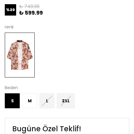
₺ 749.99
%
20
₺ 599.99
renk
Beden
S
M
L
2XL
Bugüne Özel Teklif!