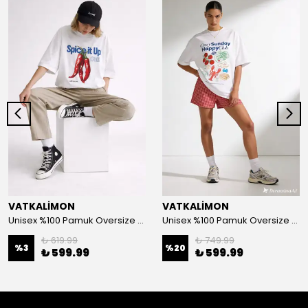
VATKALİMON
VATKALİMON
Unisex %100 Pamuk Oversize Yuvarlak Yaka Baskılı T-shirt
Unisex %100 Pamuk Oversize Yuvarlak Yaka Baskılı T-shirt
₺ 619.99
₺ 749.99
%
3
%
20
₺ 599.99
₺ 599.99