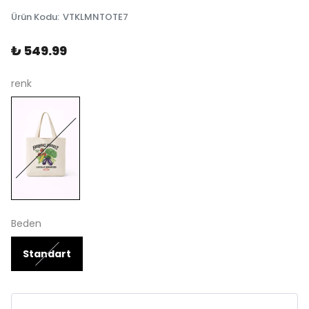
Ürün Kodu
:
VTKLMNTOTE7
₺ 549.99
renk
Beden
Standart