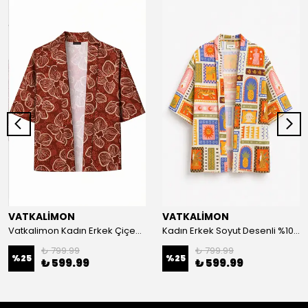
VATKALİMON
VATKALİMON
Vatkalimon Kadın Erkek Çiçek Desenli %100 Pamuk Viskon Kimono
Kadın Erkek Soyut Desenli %100 Pamuk Viskon Kimono
₺ 799.99
₺ 799.99
%
25
%
25
₺ 599.99
₺ 599.99