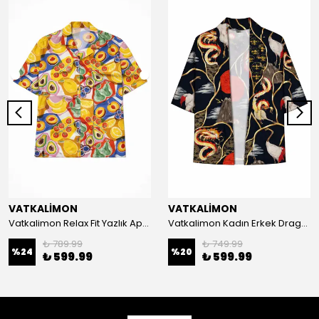
VATKALİMON
VATKALİMON
Vatkalimon Relax Fit Yazlık Apaş Yaka Desenli Viskon Kısa Kollu Oversize Gömlek
Vatkalimon Kadın Erkek Dragon Desenli %100 Pamuk Viskon Kimono
₺ 789.99
₺ 749.99
%
24
%
20
₺ 599.99
₺ 599.99