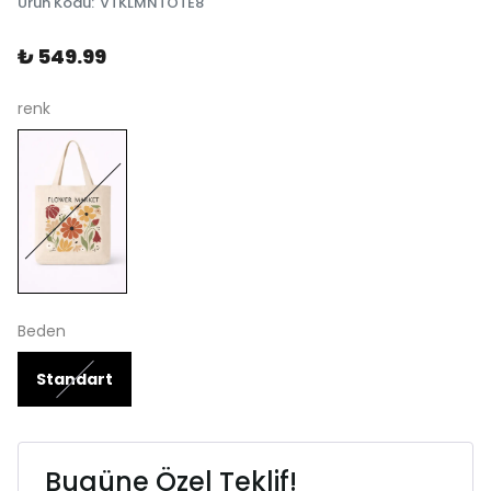
Ürün Kodu
:
VTKLMNTOTE8
₺ 549.99
renk
Beden
Standart
Bugüne Özel Teklif!