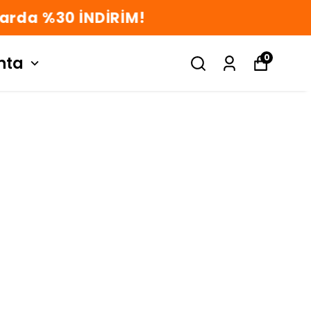
0
nta