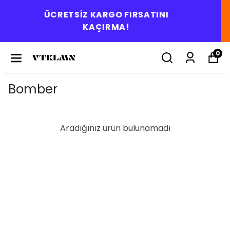
ARGO FIRSATINI
Tüm Polarlar
ÇIRMA!
0
Bomber
Aradığınız ürün bulunamadı