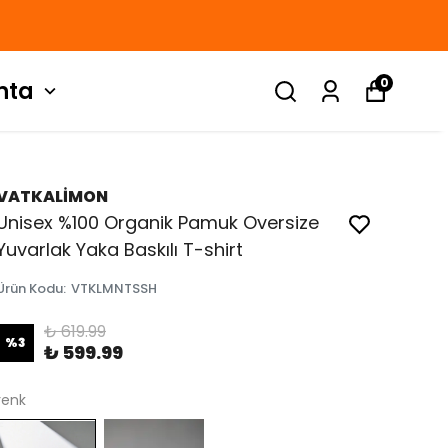
0
nta
VATKALİMON
Unisex %100 Organik Pamuk Oversize
Yuvarlak Yaka Baskılı T-shirt
Ürün Kodu
:
VTKLMNTSSH
₺ 619.99
%
3
₺ 599.99
renk