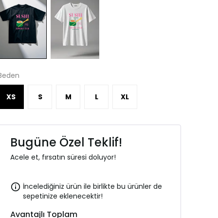
Beden
XS
S
M
L
XL
Bugüne Özel Teklif!
Acele et, fırsatın süresi doluyor!
İncelediğiniz ürün ile birlikte bu ürünler de
sepetinize eklenecektir!
Avantajlı Toplam