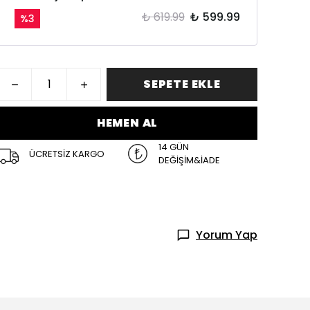
₺ 619.99
₺ 599.99
%
3
SEPETE EKLE
HEMEN AL
14 GÜN
ÜCRETSİZ KARGO
DEĞİŞİM&İADE
Yorum Yap