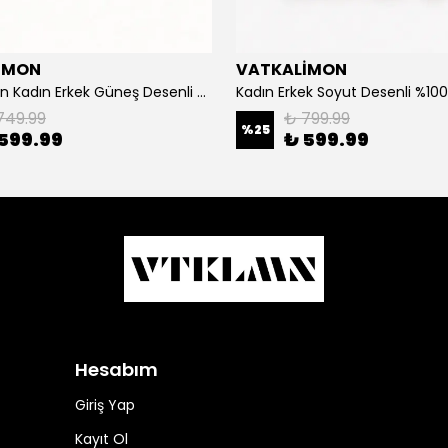
İMON
VATKALİMON
Vatkalimon Kadın Erkek Güneş Desenli %100 Pamuk Viskon Kimono
749.99
₺ 799.99
%
25
599.99
₺ 599.99
Hesabım
Giriş Yap
Kayıt Ol