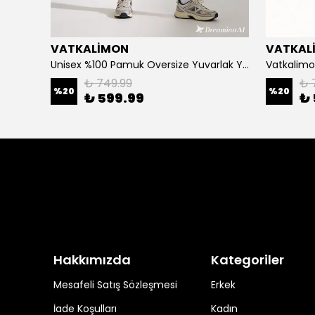
VATKALİMON
VATKAL
Vatkalimon Kadın Erkek Çiçek Desenli %100 Pamuk Viskon Kimono
Unisex %100 Pamuk Oversize Yuvarlak Yaka Baskılı T-shirt
₺ 749.99
₺ 
%
20
%
20
₺ 599.99
₺ 
Hakkımızda
Kategoriler
Mesafeli Satış Sözleşmesi
Erkek
İade Koşulları
Kadın