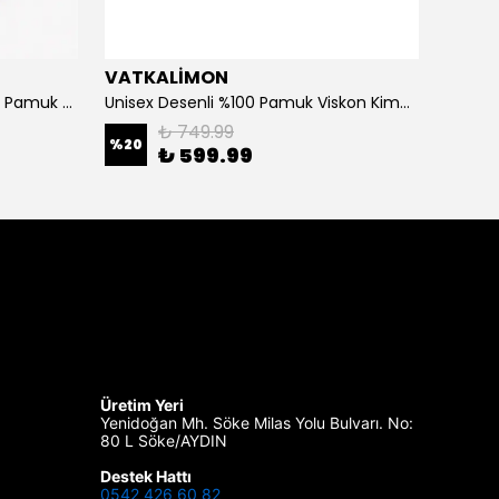
VATKALİMON
VATK
Kadın Erkek Soyut Desenli %100 Pamuk Viskon Kimono
Unisex Desenli %100 Pamuk Viskon Kimono
₺ 749.99
%
20
%
30
₺ 599.99
Üretim Yeri
Yenidoğan Mh. Söke Milas Yolu Bulvarı. No:
80 L Söke/AYDIN
Destek Hattı
0542 426 60 82